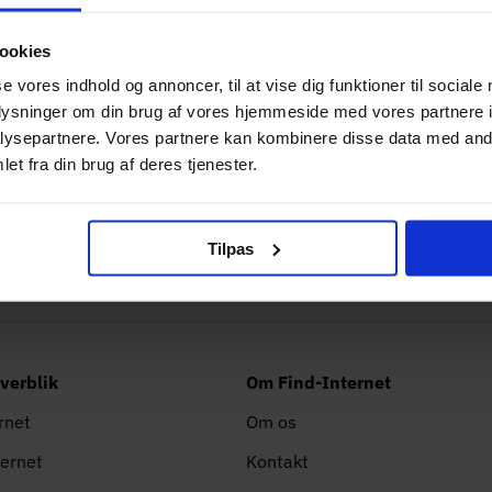
 erhvervet sig dybdegående kendskab til en række erhvervs
som har vist sig særdeles værdifulde i hans arbejde hos Fin
ookies
se vores indhold og annoncer, til at vise dig funktioner til sociale
ernet.dk har Oliver demonstreret en exceptionel evne til at
oplysninger om din brug af vores hjemmeside med vores partnere i
ke alene engagerer målgruppen, men også er grundigt resea
ysepartnere. Vores partnere kan kombinere disse data med andr
et fra din brug af deres tjenester.
brugerens behov og interesser. Hans stærke akademiske bag
s evne til at udforme tekster, der ikke blot er velformulere
solidt fundament af forskning og faglig indsigt.
Tilpas
verblik
Om Find-Internet
ernet
Om os
ternet
Kontakt