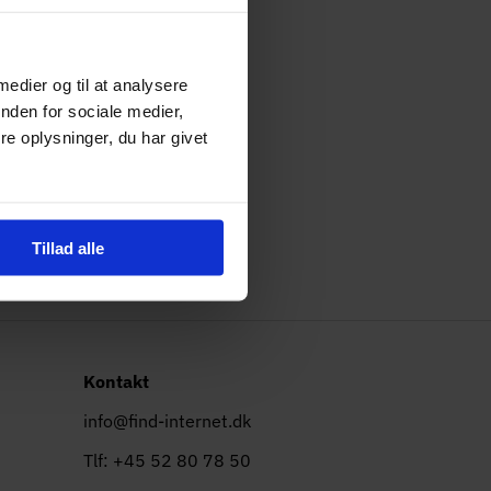
mæssige discipliner,
d-Internet.
 medier og til at analysere
 optimere websteder og
nden for sociale medier,
rchet og skrevet med
e oplysninger, du har givet
grund har været en
de og overbevisende,
Tillad alle
Kontakt
info@find-internet.dk
Tlf: +45 52 80 78 50