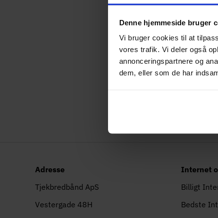
i HA Almen, har Oliver
heriblandt marketing, 
Denne hjemmeside bruger c
Vi bruger cookies til at tilpas
I sin tid hos Find-Int
vores trafik. Vi deler også 
skabe indhold, der ik
annonceringspartnere og anal
dem, eller som de har indsaml
et skarpt blik for for
afgørende faktor i han
men også bygger på et 
Adresse
Internet o
Tjekbredbånd ApS
Billigt Int
Vestergade 48H
Bedste In