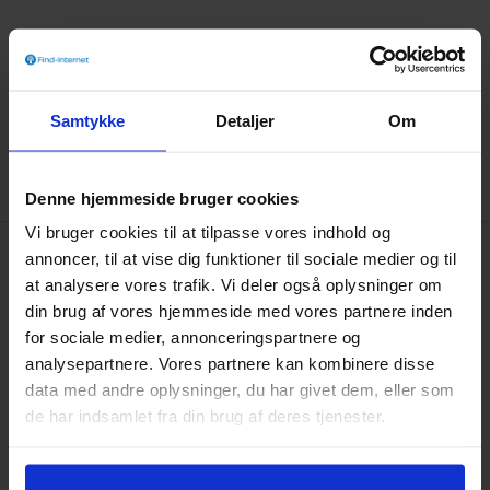
Samtykke
Detaljer
Om
Denne hjemmeside bruger cookies
Vi bruger cookies til at tilpasse vores indhold og
annoncer, til at vise dig funktioner til sociale medier og til
Adresse
at analysere vores trafik. Vi deler også oplysninger om
Tjekbredbånd ApS
din brug af vores hjemmeside med vores partnere inden
Vestergade 48H
for sociale medier, annonceringspartnere og
analysepartnere. Vores partnere kan kombinere disse
8000 Aarhus C Denmark
data med andre oplysninger, du har givet dem, eller som
de har indsamlet fra din brug af deres tjenester.
Internet overblik
Billigt Internet