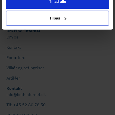
Bedste Internet
Tillad alle
Internetudbydere
Tilpas
Mobilt bredbånd
Om Find-Internet
Om os
Kontakt
Forfattere
Vilkår og betingelser
Artikler
Kontakt
info@find-internet.dk
Tlf: +45 52 80 78 50