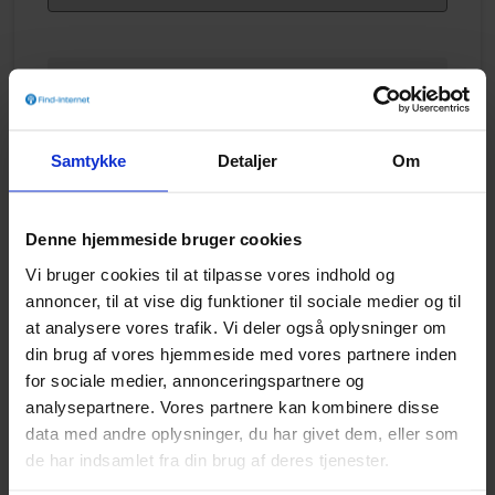
Bestillingsadresse
Oprettelse
0 kr.
Samtykke
Detaljer
Om
Levering
0 kr.
Normal pris
0 kr.
Denne hjemmeside bruger cookies
Total
0 kr.
(1. md)
Vi bruger cookies til at tilpasse vores indhold og
annoncer, til at vise dig funktioner til sociale medier og til
Jeg accepterer vilkår og betingelser for
at analysere vores trafik. Vi deler også oplysninger om
TjekBredbånd
og
3
. Jeg er informeret om, at mine
din brug af vores hjemmeside med vores partnere inden
personoplysninger behandles i henhold til
for sociale medier, annonceringspartnere og
persondatapolitikken for hhv.
TjekBredbånd
og
3
.
analysepartnere. Vores partnere kan kombinere disse
data med andre oplysninger, du har givet dem, eller som
I samarbejde med
de har indsamlet fra din brug af deres tjenester.