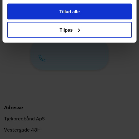
Bestil
Tillad alle
Tilpas
Adresse
Tjekbredbånd ApS
Vestergade 48H