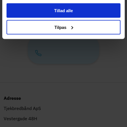
Bestil
Tillad alle
Tilpas
Adresse
Tjekbredbånd ApS
Vestergade 48H