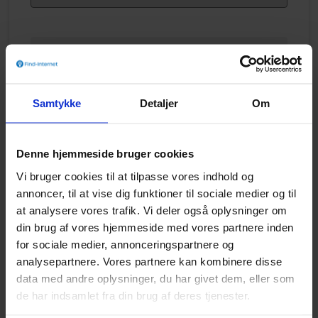
Bestillingsadresse
Oprettelse
0 kr.
Samtykke
Detaljer
Om
Levering
0 kr.
Normal pris
0 kr.
Denne hjemmeside bruger cookies
Total
0 kr.
(1. md)
Vi bruger cookies til at tilpasse vores indhold og
annoncer, til at vise dig funktioner til sociale medier og til
Jeg accepterer vilkår og betingelser for
at analysere vores trafik. Vi deler også oplysninger om
TjekBredbånd
og
3
. Jeg er informeret om, at mine
din brug af vores hjemmeside med vores partnere inden
personoplysninger behandles i henhold til
for sociale medier, annonceringspartnere og
persondatapolitikken for hhv.
TjekBredbånd
og
3
.
analysepartnere. Vores partnere kan kombinere disse
data med andre oplysninger, du har givet dem, eller som
I samarbejde med
de har indsamlet fra din brug af deres tjenester.