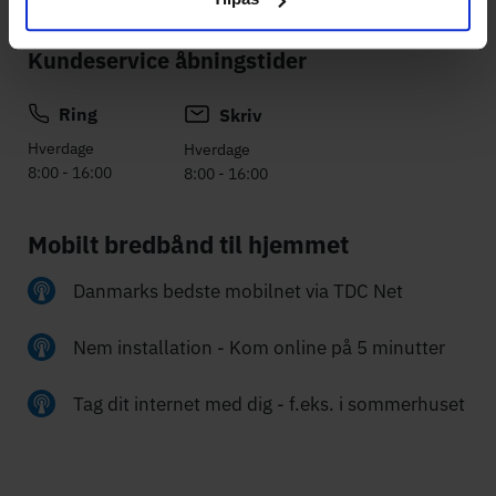
Kundeservice åbningstider
Ring
Skriv
Hverdage
Hverdage
8:00 - 16:00
8:00 - 16:00
Mobilt bredbånd til hjemmet
Danmarks bedste mobilnet via TDC Net
Nem installation - Kom online på 5 minutter
Tag dit internet med dig - f.eks. i sommerhuset