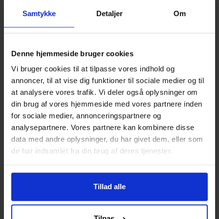
Leveringstid
3-5 dage
Samtykke
Detaljer
Om
Bestil her
Denne hjemmeside bruger cookies
Vi bruger cookies til at tilpasse vores indhold og
annoncer, til at vise dig funktioner til sociale medier og til
Om Airbox
at analysere vores trafik. Vi deler også oplysninger om
din brug af vores hjemmeside med vores partnere inden
Airbox er dedikeret til at levere økonomiske,
for sociale medier, annonceringspartnere og
pålidelige og alsidige internet- og mobil løsninger i
analysepartnere. Vores partnere kan kombinere disse
hele Danmark.
data med andre oplysninger, du har givet dem, eller som
de har indsamlet fra din brug af deres tjenester.
Deres abonnementer er tydelige og enkle, med
fokus på rigelig data til at dække behovet hos unge
og ældre, uden udsigt til ekstra regninger.
Tillad alle
Alle Airbox abonnementer er uden binding og uden
oprettelsesgebyr.
Tilpas