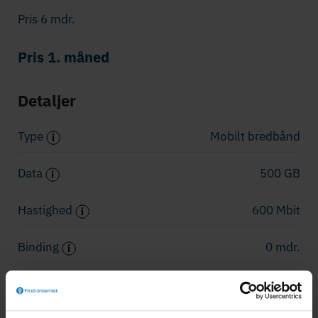
Pris 6 mdr.
Pris 1. måned
Detaljer
Type
Mobilt bredbånd
Data
500 GB
Hastighed
600 Mbit
Binding
0 mdr.
Router
Inkluderet