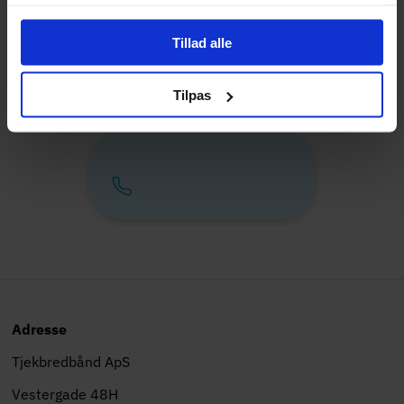
Bestil
Tillad alle
Tilpas
Adresse
Tjekbredbånd ApS
Vestergade 48H