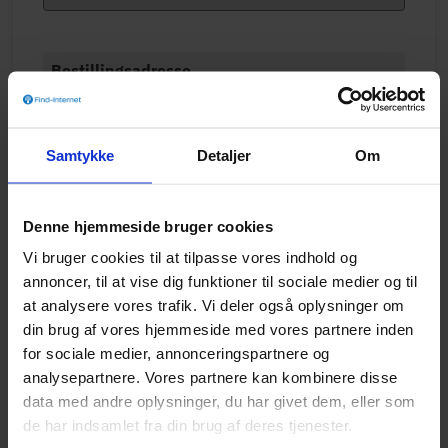
Bestillingsadresse
Oprettelse
0 kr.
Samtykke
Detaljer
Om
Levering
0 kr.
Normal pris
0 kr.
Denne hjemmeside bruger cookies
Total
0 kr.
(1. md)
Vi bruger cookies til at tilpasse vores indhold og
annoncer, til at vise dig funktioner til sociale medier og til
Jeg accepterer vilkår og betingelser for
at analysere vores trafik. Vi deler også oplysninger om
TjekBredbånd
og
Telenor
. Jeg er informeret om, at
din brug af vores hjemmeside med vores partnere inden
mine personoplysninger behandles i henhold til
persondatapolitikken for hhv.
TjekBredbånd
og
for sociale medier, annonceringspartnere og
Telenor
.
analysepartnere. Vores partnere kan kombinere disse
data med andre oplysninger, du har givet dem, eller som
I samarbejde med
de har indsamlet fra din brug af deres tjenester.