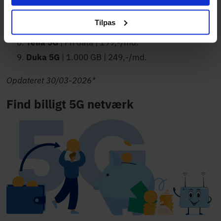
Yousee 5G
| 1000 GB | 149,50,-/md.
Tilpas
3 5G
| Ubegrænset GB | 179,-/md.
Telia 5G
| Fri data | 199,-/md.
Duka 5G
| 1.000 GB | 249,-/md.
Opdateret 30/03-2026*
Find billigt 5G netværk