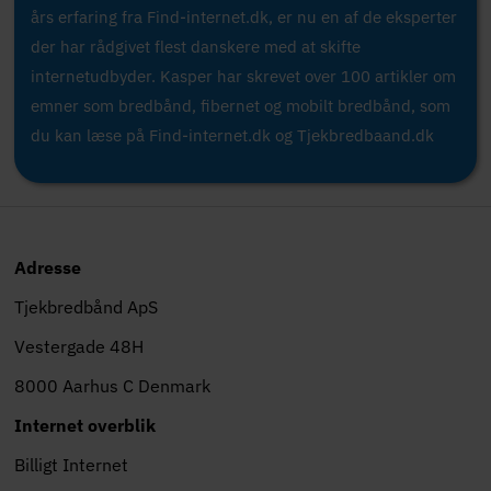
års erfaring fra Find-internet.dk, er nu en af de eksperter
der har rådgivet flest danskere med at skifte
internetudbyder. Kasper har skrevet over 100 artikler om
emner som bredbånd, fibernet og mobilt bredbånd, som
du kan læse på Find-internet.dk og Tjekbredbaand.dk
Adresse
Tjekbredbånd ApS
Vestergade 48H
8000 Aarhus C Denmark
Internet overblik
Billigt Internet