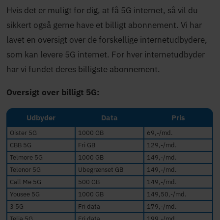
Hvis det er muligt for dig, at få 5G internet, så vil du
sikkert også gerne have et billigt abonnement. Vi har
lavet en oversigt over de forskellige internetudbydere,
som kan levere 5G internet. For hver internetudbyder
har vi fundet deres billigste abonnement.
Oversigt over billigt 5G:
Udbyder
Data
Pris
Oister 5G
1000 GB
69,-/md.
CBB 5G
Fri GB
129,-/md.
Telmore 5G
1000 GB
149,-/md.
Telenor 5G
Ubegrænset GB
149,-/md.
Call Me 5G
500 GB
149,-/md.
Yousee 5G
1000 GB
149,50,-/md.
3 5G
Fri data
179,-/md.
Telia 5G
Fri data
199,-/md.