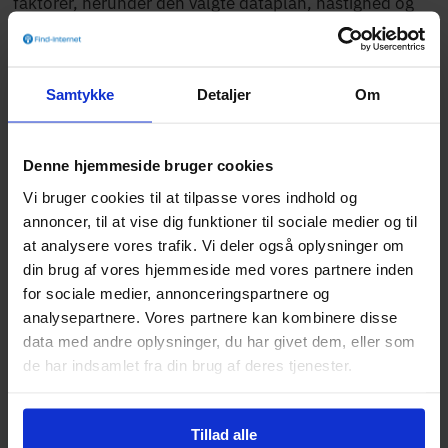
faktorer, herunder den valgte dataplan, hastighed og
bindingsperiode. Generelt ligger priserne mellem 150 -
400 kr. pr. måned.
Samtykke
Detaljer
Om
Nogle abonnementer kan være dyrere afhængigt af
mængden af data og de hastigheder, de tilbyder, mens
Denne hjemmeside bruger cookies
andre abonnementer kan være billigere med
Vi bruger cookies til at tilpasse vores indhold og
begrænsede datamængder.
annoncer, til at vise dig funktioner til sociale medier og til
Herunder finder du en oversigt over hvad 5G koster
at analysere vores trafik. Vi deler også oplysninger om
din brug af vores hjemmeside med vores partnere inden
hos danske udbydere:
for sociale medier, annonceringspartnere og
analysepartnere. Vores partnere kan kombinere disse
Oister 5G
| 1 TB | 69,-/md.
data med andre oplysninger, du har givet dem, eller som
CBB 5G
| 1.000 GB | 129,-/md.
de har indsamlet fra din brug af deres tjenester.
Call Me 5G
| 500 GB | 149,-/md.
Telmore 5G
| 1000 GB | 149,-/md.
Tillad alle
Telenor 5G
| Fri GB | 149,-/md.