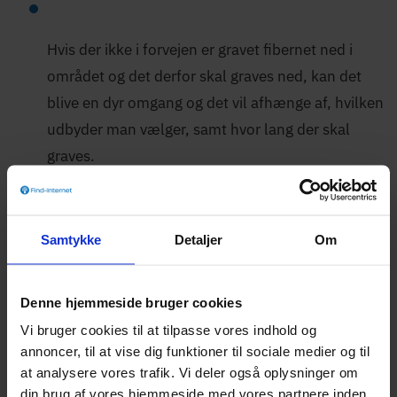
Hvis der ikke i forvejen er gravet fibernet ned i
området og det derfor skal graves ned, kan det
blive en dyr omgang og det vil afhænge af, hvilken
udbyder man vælger, samt hvor lang der skal
graves.
Her kan du se, hvad det ville koste, at få lagt
fibernet ind til din adresse.
Samtykke
Detaljer
Om
Udbyder
Priser
Hiper
Tekniker og installation: 699 kr.
Denne hjemmeside bruger cookies
Fremsendelse af udstyr: 99 kr.
Kviknet
Vi bruger cookies til at tilpasse vores indhold og
Teknikerbesøg: 699 kr.
annoncer, til at vise dig funktioner til sociale medier og til
Installation med tekniker: 0-999
Norlys
kr. (Prisen varierer fra adresse til
at analysere vores trafik. Vi deler også oplysninger om
adresse)
din brug af vores hjemmeside med vores partnere inden